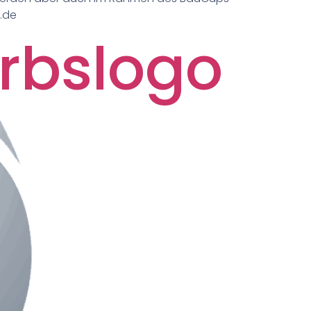
e.de
rbslogo